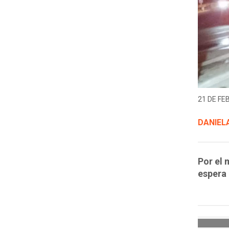
21 DE FE
DANIELA
Por el 
espera 