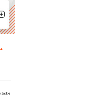
AL
ectados