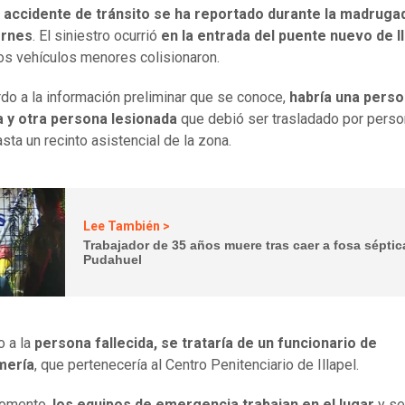
e
accidente de tránsito se ha reportado durante la madruga
ernes
. El siniestro ocurrió
en la entrada del puente nuevo de Il
s vehículos menores colisionaron.
do a la información preliminar que se conoce,
habría una pers
a y otra persona lesionada
que debió ser trasladado por perso
ta un recinto asistencial de la zona.
Lee También >
Trabajador de 35 años muere tras caer a fosa séptic
Pudahuel
o a la
persona fallecida, se trataría de un funcionario de
mería
, que pertenecería al Centro Penitenciario de Illapel.
momento,
los equipos de emergencia trabajan en el lugar
y s