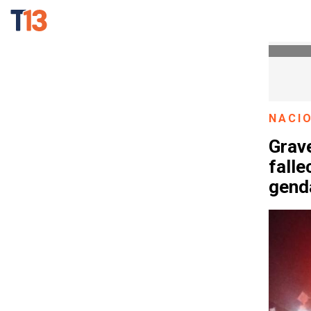
NACI
Grave
falle
gend