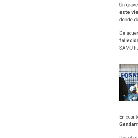
Un grav
este vi
donde do
De acuer
fallecid
SAMU has
En cuant
Gendar
Por el 