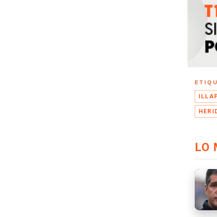
ETIQ
ILLA
HERI
LO 