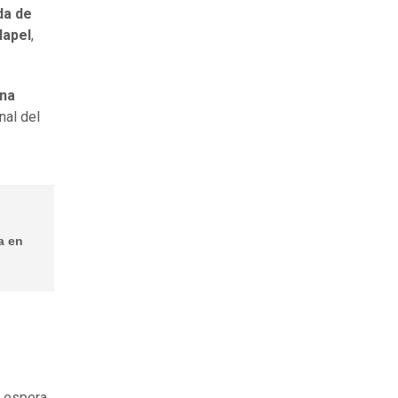
da de
lapel
,
ona
nal del
a en
e espera