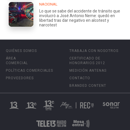
NACIONAL
Lo que se sabe del accidente de tránsito que
involucró a José Antonio Neme: quedó en
libertad tras dar negativo en alcotest y
narcotest
QUIÉNES SOMOS
TRABAJA CON NOSOTROS
ÁREA
CERTIFICADO DE
COMERCIAL
HONORARIOS 2012
POLÍTICAS COMERCIALES
MEDICIÓN ANTENAS
PROVEEDORES
CONTACTO
BRANDED CONTENT