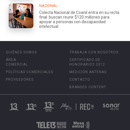
NACIONAL
Colecta Nacional de Coanil entra en su recta
final: buscan reunir $120 millones para
apoyar a personas con discapacidad
intelectual
QUIÉNES SOMOS
TRABAJA CON NOSOTROS
ÁREA
CERTIFICADO DE
COMERCIAL
HONORARIOS 2012
POLÍTICAS COMERCIALES
MEDICIÓN ANTENAS
PROVEEDORES
CONTACTO
BRANDED CONTENT