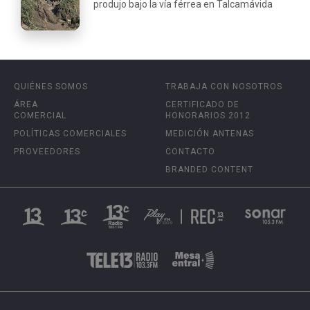
produjo bajo la vía férrea en Talcamávida
QUIÉNES SOMOS
TRABAJA CON NOSOTROS
ÁREA
CERTIFICADO DE
COMERCIAL
HONORARIOS 2012
POLÍTICAS COMERCIALES
MEDICIÓN ANTENAS
PROVEEDORES
CONTACTO
BRANDED CONTENT