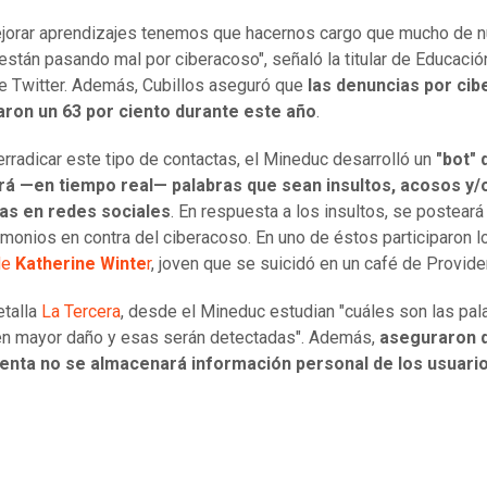
jorar aprendizajes tenemos que hacernos cargo que mucho de 
 están pasando mal por ciberacoso", señaló la titular de Educació
e Twitter. Además, Cubillos aseguró que
las denuncias por ci
ron un 63 por ciento durante este año
.
 erradicar este tipo de contactas, el Mineduc desarrolló un
"bot" 
rá —en tiempo real— palabras que sean insultos, acosos y/
s en redes sociales
. En respuesta a los insultos, se posteará
imonios en contra del ciberacoso. En uno de éstos participaron l
de
Katherine Winte
r
, joven que se suicidó en un café de Provide
talla
La Tercera
, desde el Mineduc estudian "cuáles son las pal
n mayor daño y esas serán detectadas". Además,
aseguraron 
enta no se almacenará información personal de los usuari