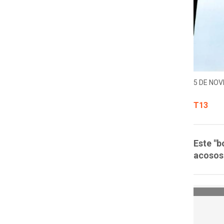
5 DE NOV
T13
Este "b
acosos