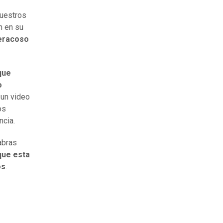
nuestros
n en su
beracoso
que
o
 un video
os
ncia.
abras
que esta
os
.