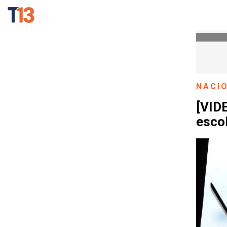
NACI
[VID
esco