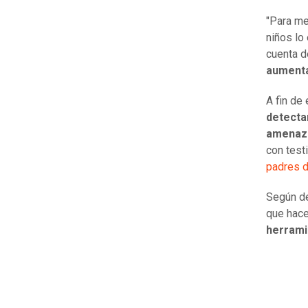
"Para me
niños lo
cuenta d
aumenta
A fin de
detecta
amenaza
con test
padres 
Según de
que hace
herrami