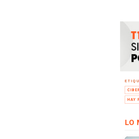
ETIQ
CIBE
HAY 
LO 