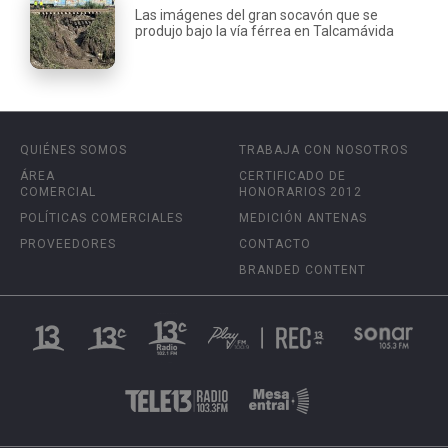
Las imágenes del gran socavón que se
produjo bajo la vía férrea en Talcamávida
QUIÉNES SOMOS
TRABAJA CON NOSOTROS
ÁREA
CERTIFICADO DE
COMERCIAL
HONORARIOS 2012
POLÍTICAS COMERCIALES
MEDICIÓN ANTENAS
PROVEEDORES
CONTACTO
BRANDED CONTENT