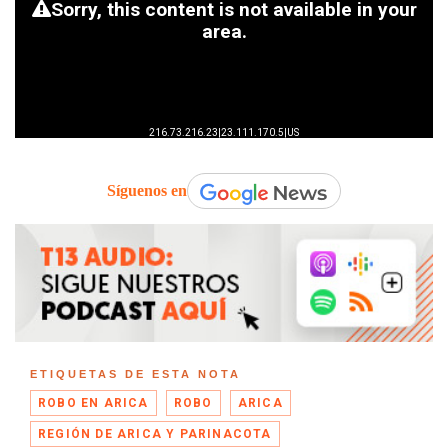
Síguenos en
ETIQUETAS DE ESTA NOTA
ROBO EN ARICA
ROBO
ARICA
REGIÓN DE ARICA Y PARINACOTA