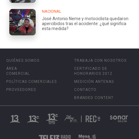
NACIONAL
José Antonio Neme y motociclista quedaron
apercibidos tras el accidente: ¿qué significa
esta medida?
QUIÉNES SOMOS
TRABAJA CON NOSOTROS
ÁREA
CERTIFICADO DE
COMERCIAL
HONORARIOS 2012
POLÍTICAS COMERCIALES
MEDICIÓN ANTENAS
PROVEEDORES
CONTACTO
BRANDED CONTENT