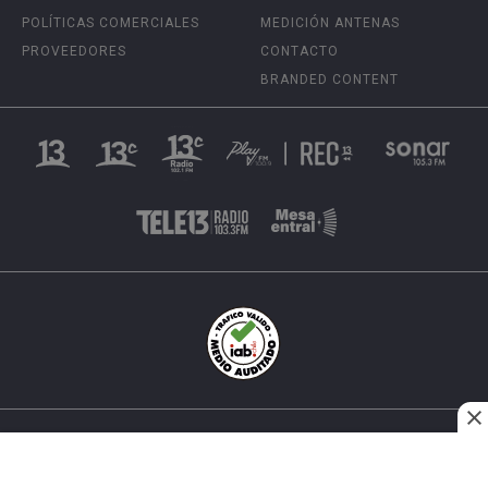
POLÍTICAS COMERCIALES
MEDICIÓN ANTENAS
PROVEEDORES
CONTACTO
BRANDED CONTENT
INÉS MATTE URREJOLA #0848, SANTIAGO, CHILE
FONO (562) 2 251 4000 © TODOS LOS DERECHOS