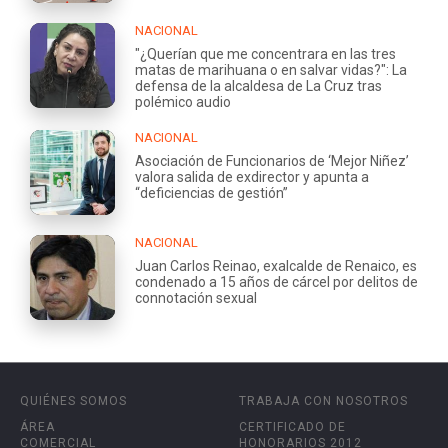
NACIONAL
"¿Querían que me concentrara en las tres
matas de marihuana o en salvar vidas?": La
defensa de la alcaldesa de La Cruz tras
polémico audio
NACIONAL
Asociación de Funcionarios de ‘Mejor Niñez’
valora salida de exdirector y apunta a
“deficiencias de gestión”
NACIONAL
Juan Carlos Reinao, exalcalde de Renaico, es
condenado a 15 años de cárcel por delitos de
connotación sexual
QUIÉNES SOMOS
TRABAJA CON NOSOTROS
ÁREA
CERTIFICADO DE
COMERCIAL
HONORARIOS 2012