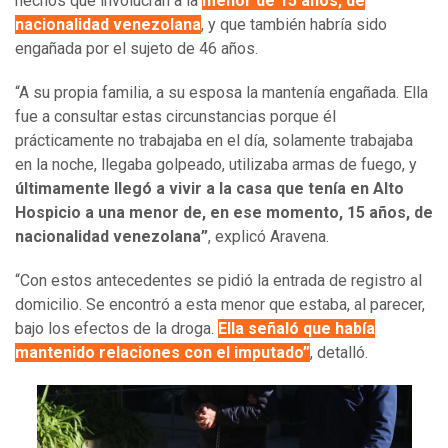
hechos que involucran a la
menor de 15 años, de
nacionalidad venezolana
, y que también habría sido
engañada por el sujeto de 46 años.
“A su propia familia, a su esposa la mantenía engañada. Ella
fue a consultar estas circunstancias porque él
prácticamente no trabajaba en el día, solamente trabajaba
en la noche, llegaba golpeado, utilizaba armas de fuego, y
últimamente llegó a vivir a la casa que tenía en Alto
Hospicio a una menor de, en ese momento, 15 años, de
nacionalidad venezolana”
, explicó Aravena.
“Con estos antecedentes se pidió la entrada de registro al
domicilio. Se encontró a esta menor que estaba, al parecer,
bajo los efectos de la droga.
Ella señaló que había
mantenido relaciones con el imputado”
, detalló.