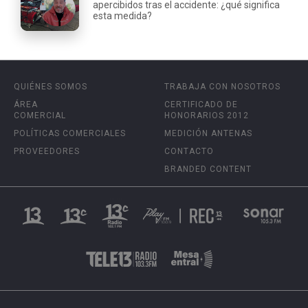
apercibidos tras el accidente: ¿qué significa
esta medida?
QUIÉNES SOMOS
TRABAJA CON NOSOTROS
ÁREA
CERTIFICADO DE
COMERCIAL
HONORARIOS 2012
POLÍTICAS COMERCIALES
MEDICIÓN ANTENAS
PROVEEDORES
CONTACTO
BRANDED CONTENT