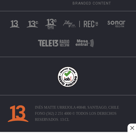
BRANDED CONTENT
INÉS MATTE URREJOLA #0848, SANTIAGO, CHILE
FONO (562) 2 251 4000 © TODOS LOS DERECHOS
RESERVADOS. 13.CL