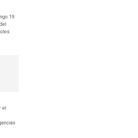
ingo 19
del
boles
 el
gencias