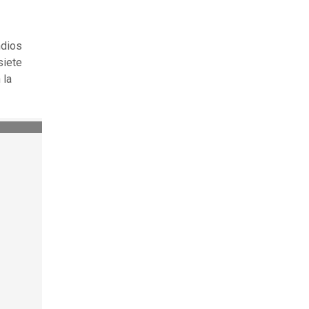
ndios
siete
 la