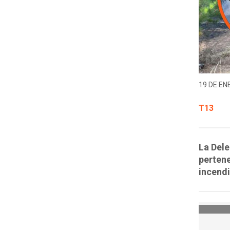
19 DE EN
T13
La Dele
perten
incendi