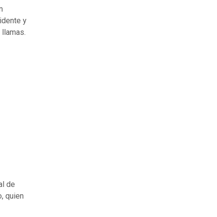
n
idente y
 llamas.
al de
o, quien