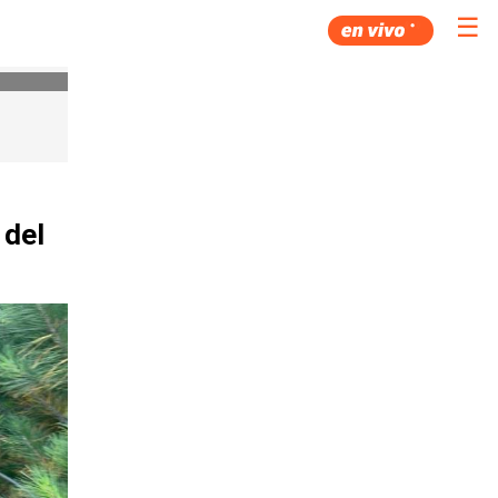
☰
 del