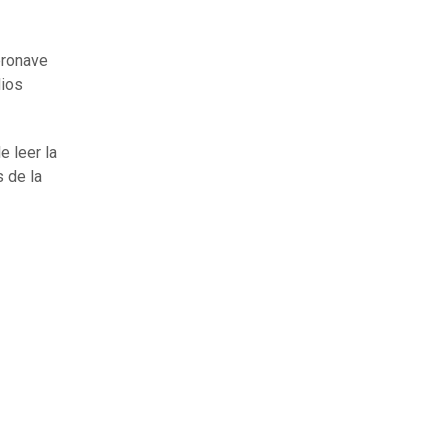
aeronave
dios
e leer la
s de la