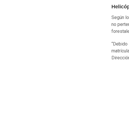
Helicó
Según lo
no perte
forestal
“Debido 
matrícula
Direcció