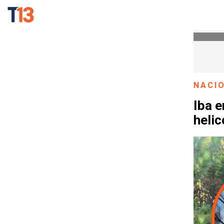
NACI
Iba e
heli