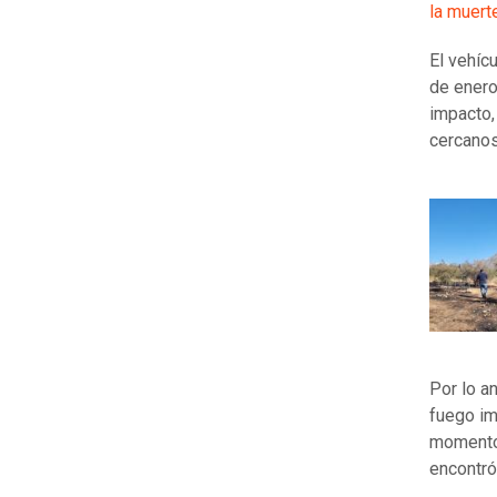
la muert
El vehíc
de enero
impacto,
cercanos
Por lo an
fuego im
momento.
encontró