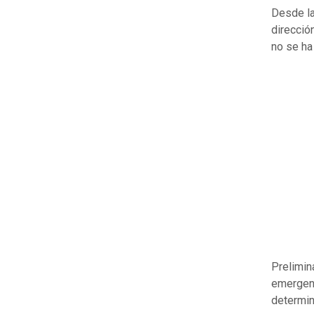
Desde la
direcció
no se ha
Prelimin
emergenc
determin