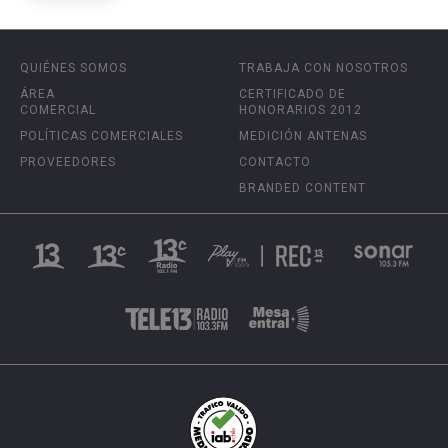
QUIÉNES SOMOS
TRABAJA CON NOSOTROS
ÁREA
CERTIFICADO DE
COMERCIAL
HONORARIOS 2012
POLÍTICAS COMERCIALES
MEDICIÓN ANTENAS
PROVEEDORES
CONTACTO
BRANDED CONTENT