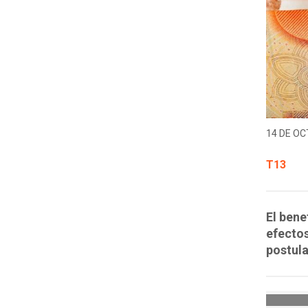
14 DE OC
T13
El bene
efecto
postula