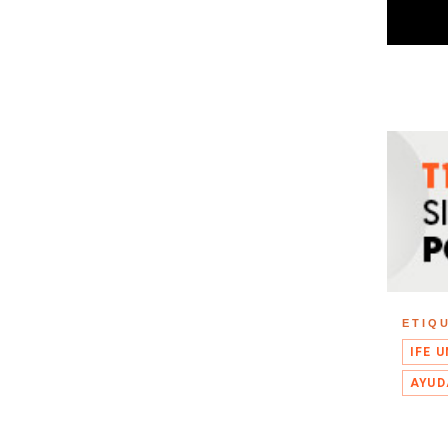
ETIQ
IFE 
AYUD