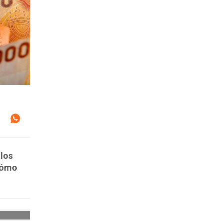
 los
cómo