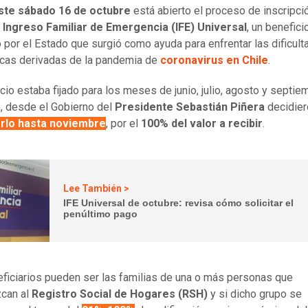
ste sábado 16 de octubre
está abierto el proceso de inscripci
l
Ingreso Familiar de Emergencia (IFE) Universal
, un benefici
 por el Estado que surgió como ayuda para enfrentar las dificul
cas derivadas de la pandemia de
coronavirus en Chile
.
icio estaba fijado para los meses de junio, julio, agosto y septie
 desde el Gobierno del
Presidente Sebastián Piñera
decidier
rlo hasta noviembre
, por el
100% del valor a recibir
.
Lee También >
IFE Universal de octubre: revisa cómo solicitar el
penúltimo pago
ficiarios pueden ser las familias de una o más personas que
zcan al
Registro Social de Hogares (RSH)
y si dicho grupo se