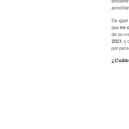
encuentr
acredita
De igual
que
no c
de su vi
2021
, y
por pers
¿Cuále