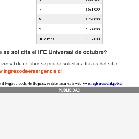
7
$691.000
8
$759.000
9
$824.000
10 o más
$887.000
se solicita el IFE Universal de octubre?
iversal de octubre se puede solicitar a través del sitio
.ingresodeemergencia.cl
.
ne el Registro Social de Hogares, se debe hacer en la web
www.registrosocial.gob.cl
.
PUBLICIDAD