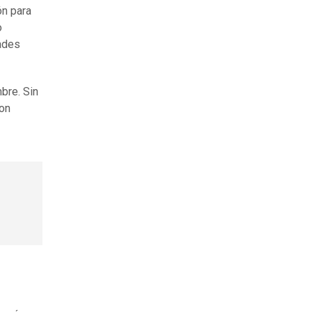
ón para
o
tades
mbre. Sin
on