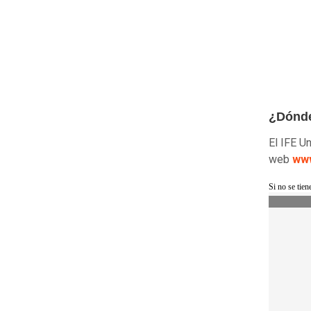
¿Dónde 
El IFE Un
web
www
Si no se tie