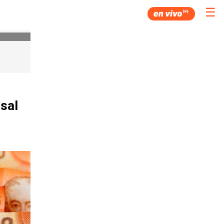
☰
rsal