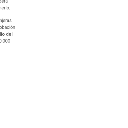
berá
erlo.
njeras
robación
lio del
00.000