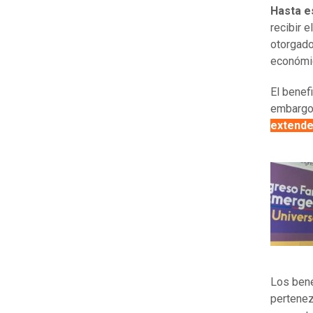
Hasta e
recibir e
otorgado
económi
El benef
embargo,
extende
Los bene
pertene