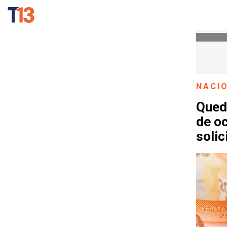
NACI
Queda
de o
solic