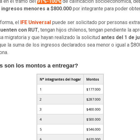
a en el tramo del
91%-100%
de calificación socioeconómica, de
r
ingresos menores a $800.000
por integrante para poder obten
 forma, el
IFE Universal
puede ser solicitado por personas extra
uenten con RUT
, tengan hijos chilenos, tengan pendiente la ap
sa migratoria y que hayan realizado la solicitud
antes del 1 de ju
 que la suma de los ingresos declarados sea menor o igual a $8
ona.
s son los montos a entregar?
N° integrantes del hogar
Montos
1
$177.000
2
$287.000
3
$400.000
4
$500.000
5
$546.000
6
$620.000