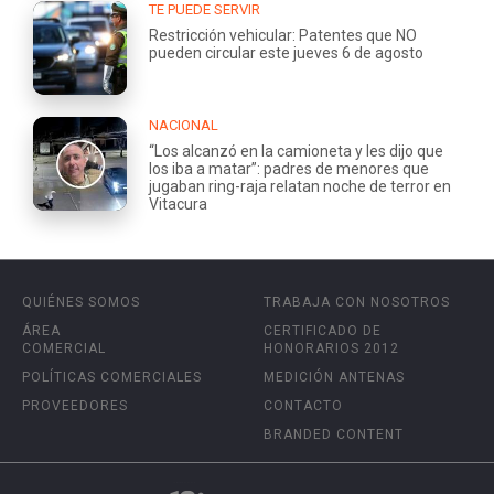
TE PUEDE SERVIR
Restricción vehicular: Patentes que NO
pueden circular este jueves 6 de agosto
NACIONAL
“Los alcanzó en la camioneta y les dijo que
los iba a matar”: padres de menores que
jugaban ring-raja relatan noche de terror en
Vitacura
QUIÉNES SOMOS
TRABAJA CON NOSOTROS
ÁREA
CERTIFICADO DE
COMERCIAL
HONORARIOS 2012
POLÍTICAS COMERCIALES
MEDICIÓN ANTENAS
PROVEEDORES
CONTACTO
BRANDED CONTENT