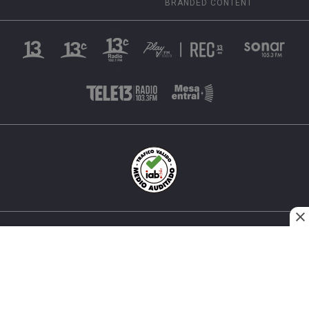
BRANDED CONTENT
INÉS MATTE URREJOLA #0848, SANTIAGO, CHILE
FONO (562) 2 251 4000 © TODOS LOS DERECHOS
RESERVADOS. 13.CL