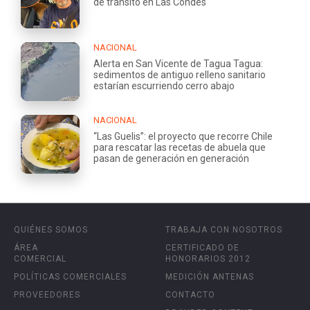
de tránsito en Las Condes
NACIONAL
Alerta en San Vicente de Tagua Tagua:
sedimentos de antiguo relleno sanitario
estarían escurriendo cerro abajo
NACIONAL
“Las Guelis”: el proyecto que recorre Chile
para rescatar las recetas de abuela que
pasan de generación en generación
QUIÉNES SOMOS
TRABAJA CON NOSOTROS
ÁREA
CERTIFICADO DE
COMERCIAL
HONORARIOS 2012
POLÍTICAS COMERCIALES
MEDICIÓN ANTENAS
PROVEEDORES
CONTACTO