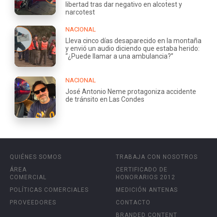
libertad tras dar negativo en alcotest y
narcotest
NACIONAL
Lleva cinco días desaparecido en la montaña
y envió un audio diciendo que estaba herido:
“¿Puede llamar a una ambulancia?”
NACIONAL
José Antonio Neme protagoniza accidente
de tránsito en Las Condes
QUIÉNES SOMOS
TRABAJA CON NOSOTROS
ÁREA
CERTIFICADO DE
COMERCIAL
HONORARIOS 2012
POLÍTICAS COMERCIALES
MEDICIÓN ANTENAS
PROVEEDORES
CONTACTO
BRANDED CONTENT