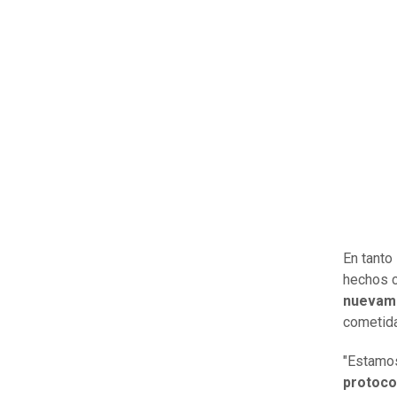
En tanto
hechos c
nuevame
cometida
"Estamo
protoco