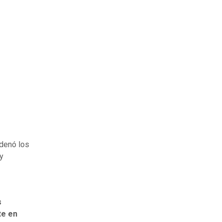
ndenó los
y
s
te en