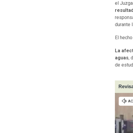
el Juzga
resulta
responsa
durante 
El hecho
La afec
aguas
, 
de estud
Revisa