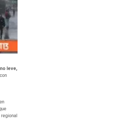
no leve,
con
gen
 que
e regional