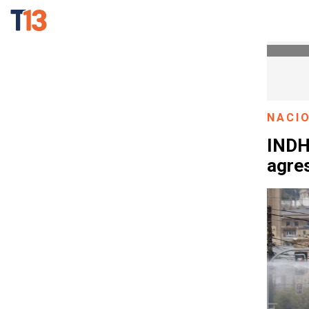
NACI
INDH
agre