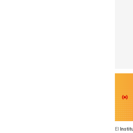
El
Insti