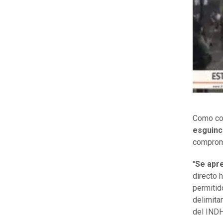
Como co
esguince
compromi
"
Se apre
directo 
permitid
delimitan
del INDH