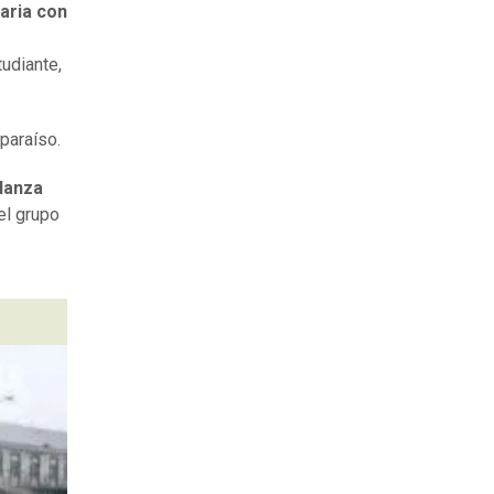
aria con
udiante,
lparaíso.
lanza
el grupo