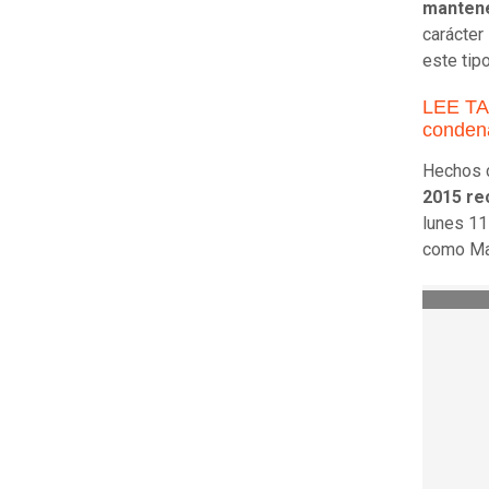
mantene
carácter
este tip
LEE TAM
condena
Hechos c
2015 re
lunes 11
como Man