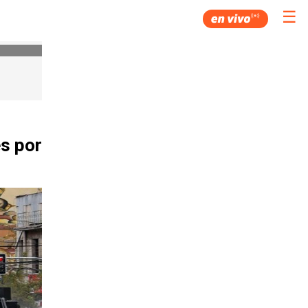
☰
s por