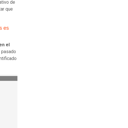
ativo de
tar que
s es
en el
l pasado
ntificado