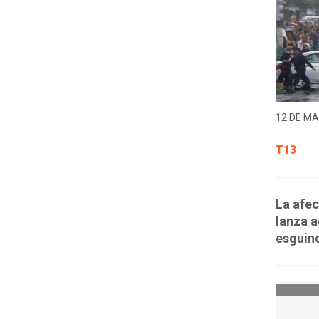
12 DE MA
T13
La afec
lanza a
esguinc