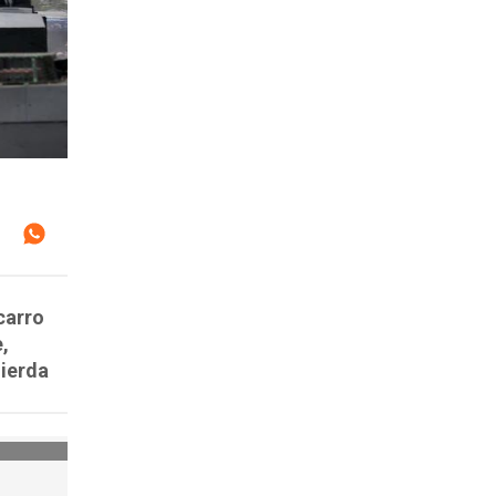
carro
,
uierda