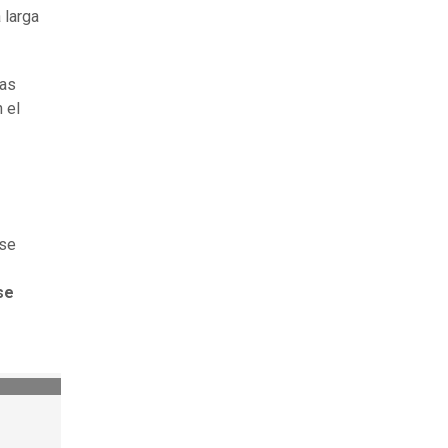
 larga
las
 el
 se
se