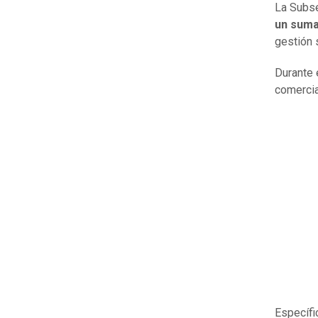
La Subse
un suma
gestión 
Durante 
comercia
Específi