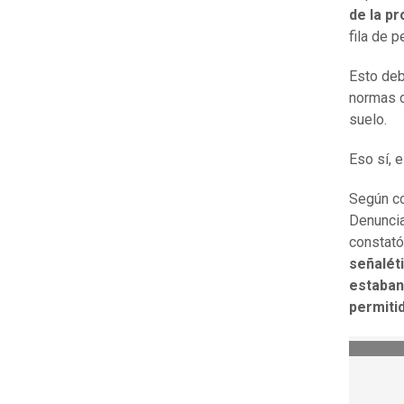
de la pr
fila de 
Esto deb
normas d
suelo.
Eso sí, 
Según c
Denuncia
constató
señalét
estaban 
permitid