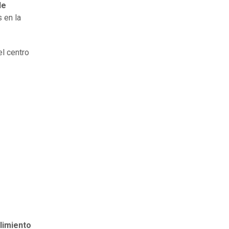
de
s en la
el centro
plimiento