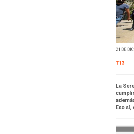
21 DE DIC
T13
La Sere
cumplim
además 
Eso sí,