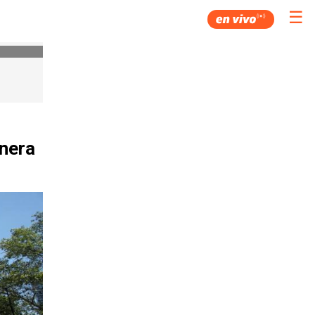
☰
anera