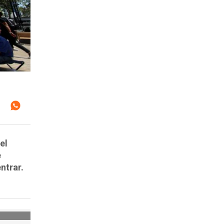
el
e
ntrar.