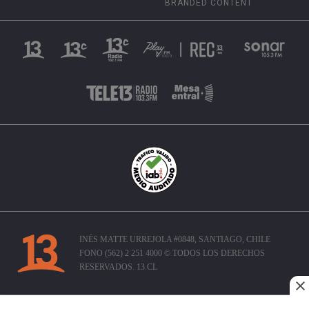
BRANDED CONTENT
INÉS MATTE URREJOLA #0848, SANTIAGO, CHILE
FONO (562) 2 251 4000 © TODOS LOS DERECHOS
RESERVADOS. 13.CL