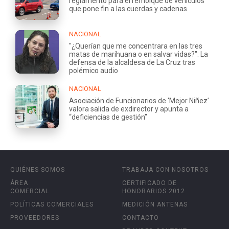
reglamento para el remolque de vehículos
que pone fin a las cuerdas y cadenas
NACIONAL
"¿Querían que me concentrara en las tres
matas de marihuana o en salvar vidas?": La
defensa de la alcaldesa de La Cruz tras
polémico audio
NACIONAL
Asociación de Funcionarios de ‘Mejor Niñez’
valora salida de exdirector y apunta a
“deficiencias de gestión”
QUIÉNES SOMOS
TRABAJA CON NOSOTROS
ÁREA
CERTIFICADO DE
COMERCIAL
HONORARIOS 2012
POLÍTICAS COMERCIALES
MEDICIÓN ANTENAS
PROVEEDORES
CONTACTO