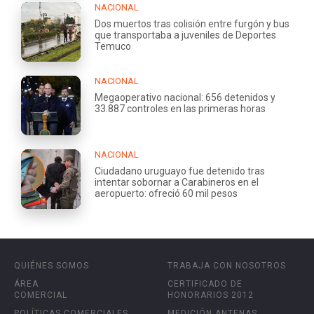
NACIONAL
Dos muertos tras colisión entre furgón y bus
que transportaba a juveniles de Deportes
Temuco
NACIONAL
Megaoperativo nacional: 656 detenidos y
33.887 controles en las primeras horas
NACIONAL
Ciudadano uruguayo fue detenido tras
intentar sobornar a Carabineros en el
aeropuerto: ofreció 60 mil pesos
QUIÉNES SOMOS
TRABAJA CON NOSOTROS
ÁREA
CERTIFICADO DE
COMERCIAL
HONORARIOS 2012
POLÍTICAS COMERCIALES
MEDICIÓN ANTENAS