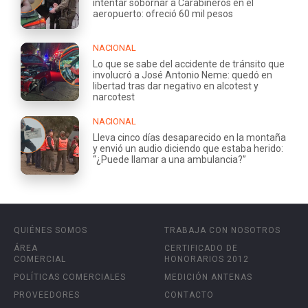
intentar sobornar a Carabineros en el
aeropuerto: ofreció 60 mil pesos
NACIONAL
Lo que se sabe del accidente de tránsito que
involucró a José Antonio Neme: quedó en
libertad tras dar negativo en alcotest y
narcotest
NACIONAL
Lleva cinco días desaparecido en la montaña
y envió un audio diciendo que estaba herido:
“¿Puede llamar a una ambulancia?”
QUIÉNES SOMOS
TRABAJA CON NOSOTROS
ÁREA
CERTIFICADO DE
COMERCIAL
HONORARIOS 2012
POLÍTICAS COMERCIALES
MEDICIÓN ANTENAS
PROVEEDORES
CONTACTO