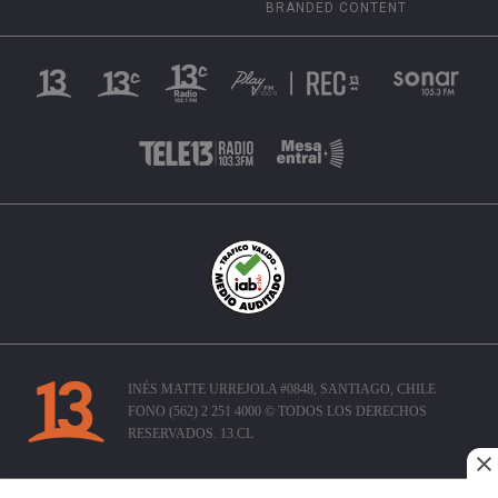
BRANDED CONTENT
INÉS MATTE URREJOLA #0848, SANTIAGO, CHILE
FONO (562) 2 251 4000 © TODOS LOS DERECHOS
RESERVADOS. 13.CL