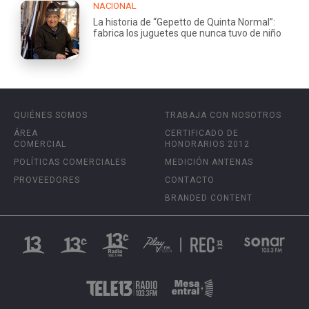
NACIONAL
La historia de “Gepetto de Quinta Normal”:
fabrica los juguetes que nunca tuvo de niño
QUIÉNES SOMOS
TRABAJA CON NOSOTROS
ÁREA
CERTIFICADO DE
COMERCIAL
HONORARIOS 2012
POLÍTICAS COMERCIALES
MEDICIÓN ANTENAS
PROVEEDORES
CONTACTO
BRANDED CONTENT