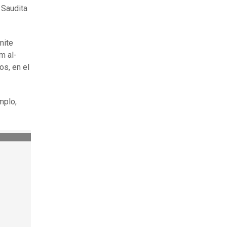
 Saudita
mite
m al-
os, en el
mplo,