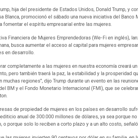
rump, hija del presidente de Estados Unidos, Donald Trump, y co
sa Blanca, promocionó el sábado una nueva iniciativa del Banco 
a fomentar el espíritu empresarial entre las mujeres.
ativa Financiera de Mujeres Emprendedoras (We-Fi en inglés), la
ana, busca aumentar el acceso al capital para mujeres empresar
es en desarrollo.
ar completamente a las mujeres en nuestra economía creará un
nto, pero también traerá la paz, la estabilidad y la prosperidad q
n muchas regiones", dijo Trump durante un evento en las reunion
del BM y el Fondo Monetario Internacional (FMI), que se celebra
ton.
esas de propiedad de mujeres en los países en desarrollo sufr
crediticio anual de 300.000 millones de dólares, ya sea porque n
o, o porque solo lo reciben a corto plazo y a un alto costo, señaló
ue las mujeres invierten 90 centavos por dólar en su familia, en l