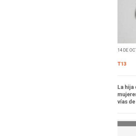
14 DE OC
T13
La hija
mujeres
vías de