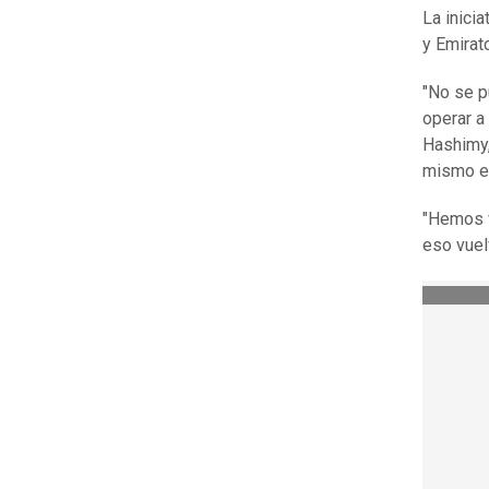
La inici
y Emirat
"No se p
operar a
Hashimy,
mismo e
"Hemos v
eso vuel