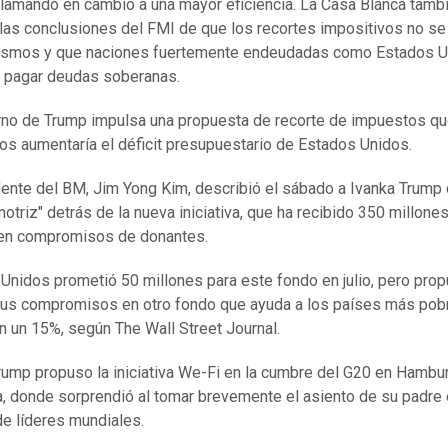
llamando en cambio a una mayor eficiencia. La Casa Blanca tamb
las conclusiones del FMI de que los recortes impositivos no s
mismos y que naciones fuertemente endeudadas como Estados 
n pagar deudas soberanas.
rno de Trump impulsa una propuesta de recorte de impuestos q
icos aumentaría el déficit presupuestario de Estados Unidos.
dente del BM, Jim Yong Kim, describió el sábado a Ivanka Trump
motriz" detrás de la nueva iniciativa, que ha recibido 350 millone
 en compromisos de donantes.
Unidos prometió 50 millones para este fondo en julio, pero pro
sus compromisos en otro fondo que ayuda a los países más pob
 un 15%, según The Wall Street Journal.
rump propuso la iniciativa We-Fi en la cumbre del G20 en Hambu
, donde sorprendió al tomar brevemente el asiento de su padre 
de líderes mundiales.