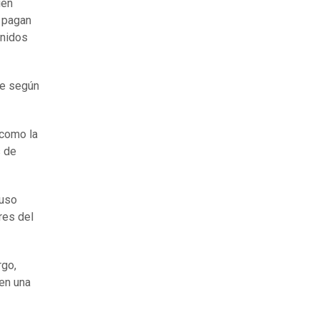
ién
e pagan
Unidos
ue según
 como la
s de
puso
res del
rgo,
en una