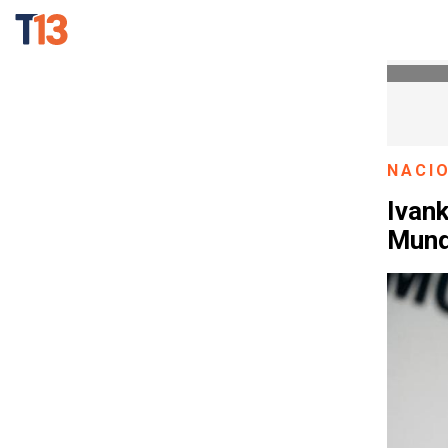
NACI
Ivan
Mund