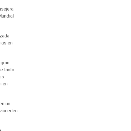
nsejera
Mundial
nzada
ias en
 gran
ue tanto
es
n en
en un
o acceden
.
a