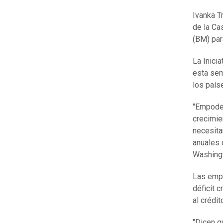
Ivanka T
de la Ca
(BM) par
La Inici
esta sem
los país
"Empoder
crecimie
necesita
anuales 
Washing
Las empr
déficit 
al crédit
"Dicen q