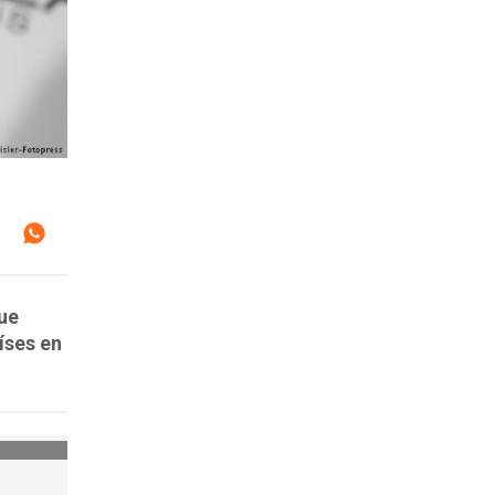
ue
íses en