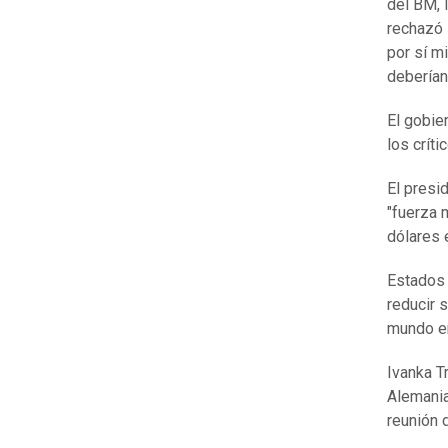
del BM, 
rechazó 
por sí 
debería
El gobie
los crít
El presi
"fuerza 
dólares
Estados 
reducir 
mundo en
Ivanka T
Alemania
reunión 