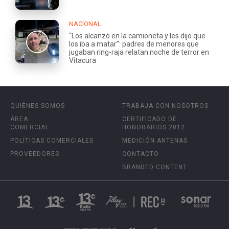
NACIONAL
“Los alcanzó en la camioneta y les dijo que
los iba a matar”: padres de menores que
jugaban ring-raja relatan noche de terror en
Vitacura
QUIÉNES SOMOS
TRABAJA CON NOSOTROS
ÁREA
CERTIFICADO DE
COMERCIAL
HONORARIOS 2012
POLÍTICAS COMERCIALES
MEDICIÓN ANTENAS
PROVEEDORES
CONTACTO
BRANDED CONTENT