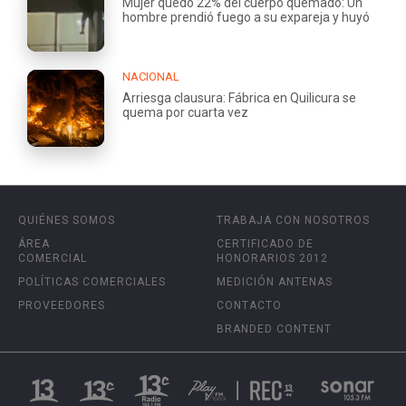
Mujer quedó 22% del cuerpo quemado: Un
hombre prendió fuego a su expareja y huyó
NACIONAL
Arriesga clausura: Fábrica en Quilicura se
quema por cuarta vez
QUIÉNES SOMOS
TRABAJA CON NOSOTROS
ÁREA
CERTIFICADO DE
COMERCIAL
HONORARIOS 2012
POLÍTICAS COMERCIALES
MEDICIÓN ANTENAS
PROVEEDORES
CONTACTO
BRANDED CONTENT