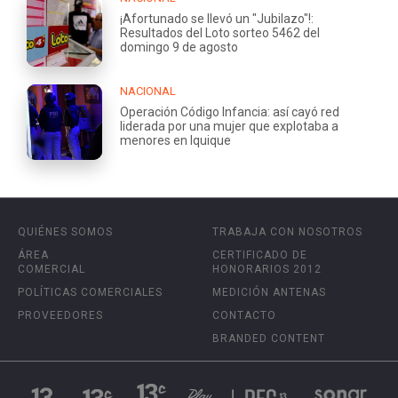
¡Afortunado se llevó un "Jubilazo"!:
Resultados del Loto sorteo 5462 del
domingo 9 de agosto
NACIONAL
Operación Código Infancia: así cayó red
liderada por una mujer que explotaba a
menores en Iquique
QUIÉNES SOMOS
TRABAJA CON NOSOTROS
ÁREA
CERTIFICADO DE
COMERCIAL
HONORARIOS 2012
POLÍTICAS COMERCIALES
MEDICIÓN ANTENAS
PROVEEDORES
CONTACTO
BRANDED CONTENT