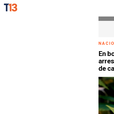
NACI
En bo
arres
de c