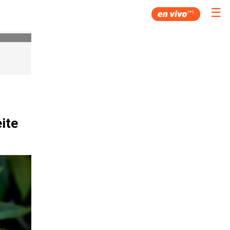
☰
ite