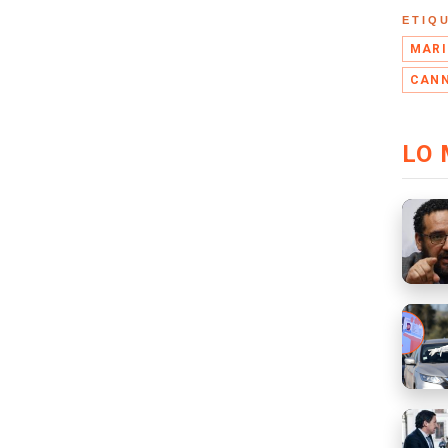
ETIQ
MAR
CANN
LO 