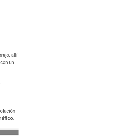
ejo, allí
 con un
e
olución
ráfico.