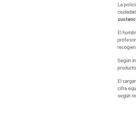
La polic
ciudada
sustanci
El hombr
profesor
recogier
Según i
product
El carga
cifra eq
según re