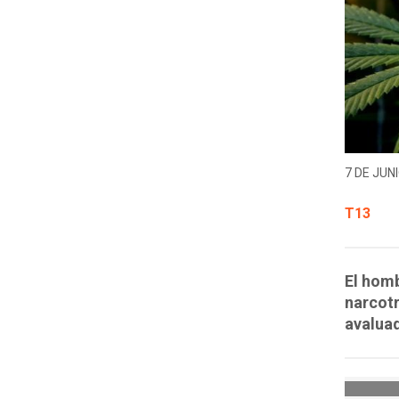
7 DE JUNI
T13
El homb
narcotr
avaluad