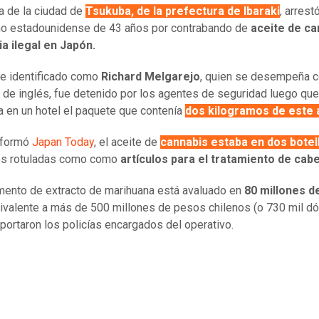
ía de la ciudad de
Tsukuba, de la prefectura de Ibaraki
, arrest
no estadounidense de 43 años por contrabando de
aceite de ca
a ilegal en Japón.
e identificado como
Richard Melgarejo
, quien se desempeña 
 de inglés, fue detenido por los agentes de seguridad luego que
a en un hotel el paquete que contenía
dos kilogramos de este 
nformó
Japan Today
, el aceite de
cannabis estaba en dos botel
os rotuladas como como
artículos para el tratamiento de cabe
mento de extracto de marihuana está avaluado en
80 millones d
uivalente a más de 500 millones de pesos chilenos (o 730 mil dó
portaron los policías encargados del operativo.