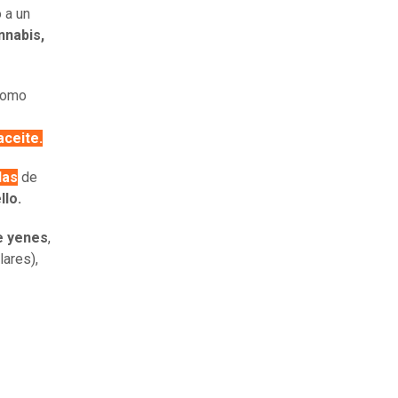
ó a un
nnabis,
como
aceite.
las
de
llo.
e yenes
,
lares),