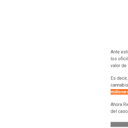
Ante esto
los ofic
valor de
Es decir
cannabis
millone
Ahora Ri
del caso