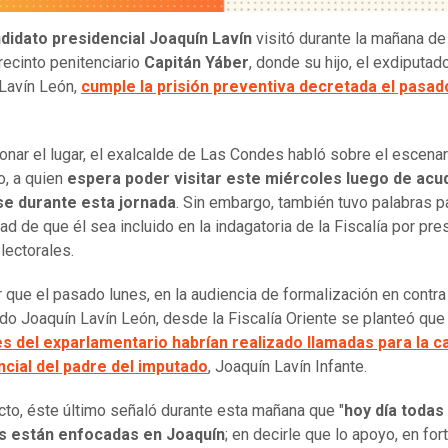
didato presidencial Joaquín Lavín
visitó durante la mañana de
 recinto penitenciario
Capitán Yáber
, donde su hijo, el exdiputad
Lavín León,
cumple la prisión preventiva decretada el pasad
onar el lugar, el exalcalde de Las Condes habló sobre el escenar
o, a quien
espera poder visitar este miércoles luego de acud
se durante esta jornada
. Sin embargo, también tuvo palabras pa
dad de que él sea incluido en la indagatoria de la Fiscalía por pr
lectorales.
 que el pasado lunes, en la audiencia de formalización en contra
do Joaquín Lavín León, desde la Fiscalía Oriente se planteó que
s del exparlamentario habrían realizado llamadas para la 
ncial del padre del imputado
, Joaquín Lavín Infante.
cto, éste último señaló durante esta mañana que "
hoy día todas
s están enfocadas en Joaquín
; en decirle que lo apoyo, en for