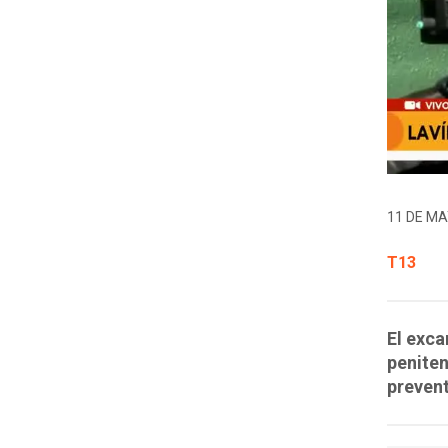
11 DE MA
T13
El exca
peniten
prevent