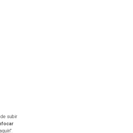
 de subir
nfocar
quín".