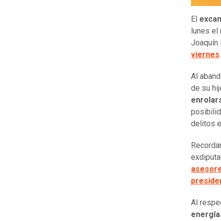
El
excan
lunes el
Joaquín 
viernes
.
Al aband
de su hij
enrolar
posibili
delitos e
Recordar
exdiputa
asesore
preside
Al respe
energía