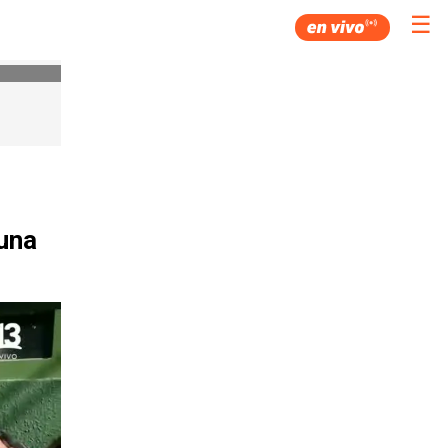
☰
guna