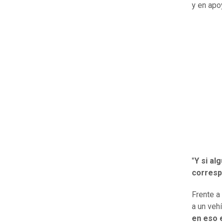
y en apoy
"
Y si al
corres
Frente a
a un vehí
en eso 