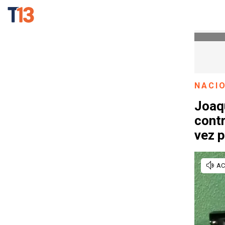
NACI
Joaqu
contr
vez p