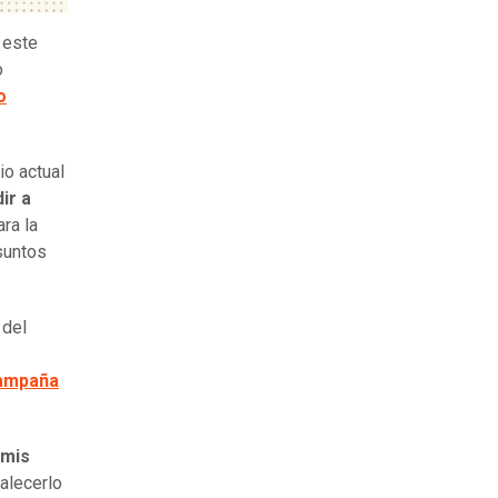
 este
o
o
io actual
ir a
ra la
esuntos
 del
campaña
 mis
talecerlo