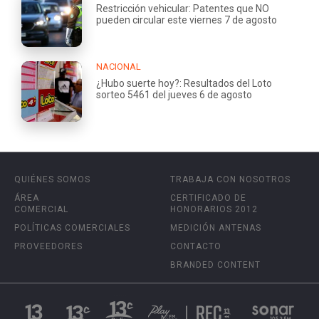
Restricción vehicular: Patentes que NO
pueden circular este viernes 7 de agosto
NACIONAL
¿Hubo suerte hoy?: Resultados del Loto
sorteo 5461 del jueves 6 de agosto
QUIÉNES SOMOS
TRABAJA CON NOSOTROS
ÁREA
CERTIFICADO DE
COMERCIAL
HONORARIOS 2012
POLÍTICAS COMERCIALES
MEDICIÓN ANTENAS
PROVEEDORES
CONTACTO
BRANDED CONTENT