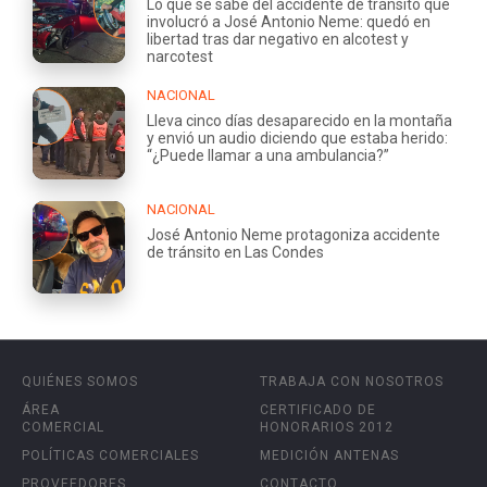
Lo que se sabe del accidente de tránsito que
involucró a José Antonio Neme: quedó en
libertad tras dar negativo en alcotest y
narcotest
NACIONAL
Lleva cinco días desaparecido en la montaña
y envió un audio diciendo que estaba herido:
“¿Puede llamar a una ambulancia?”
NACIONAL
José Antonio Neme protagoniza accidente
de tránsito en Las Condes
QUIÉNES SOMOS
TRABAJA CON NOSOTROS
ÁREA
CERTIFICADO DE
COMERCIAL
HONORARIOS 2012
POLÍTICAS COMERCIALES
MEDICIÓN ANTENAS
PROVEEDORES
CONTACTO