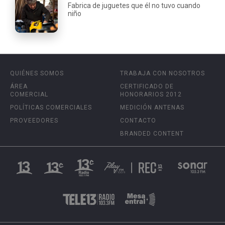
Fabrica de juguetes que él no tuvo cuando
niño
QUIÉNES SOMOS
TRABAJA CON NOSOTROS
ÁREA
CERTIFICADO DE
COMERCIAL
HONORARIOS 2012
POLÍTICAS COMERCIALES
MEDICIÓN ANTENAS
PROVEEDORES
CONTACTO
BRANDED CONTENT