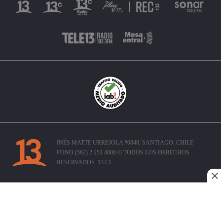
INÉS MATTE URREJOLA #0848, SANTIAGO, CHILE
FONO (562) 2 251 4000 © TODOS LOS DERECHOS
RESERVADOS. 13.CL