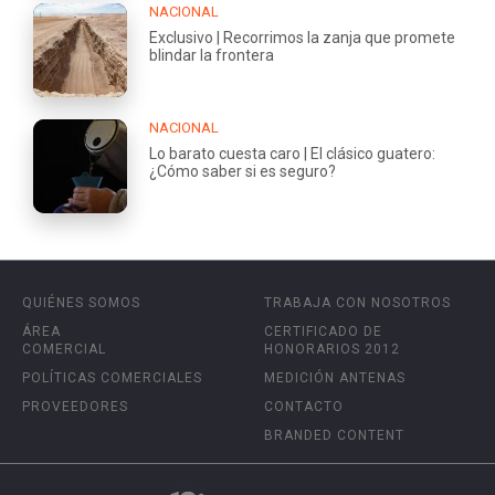
NACIONAL
Exclusivo | Recorrimos la zanja que promete
blindar la frontera
NACIONAL
Lo barato cuesta caro | El clásico guatero:
¿Cómo saber si es seguro?
QUIÉNES SOMOS
TRABAJA CON NOSOTROS
ÁREA
CERTIFICADO DE
COMERCIAL
HONORARIOS 2012
POLÍTICAS COMERCIALES
MEDICIÓN ANTENAS
PROVEEDORES
CONTACTO
BRANDED CONTENT