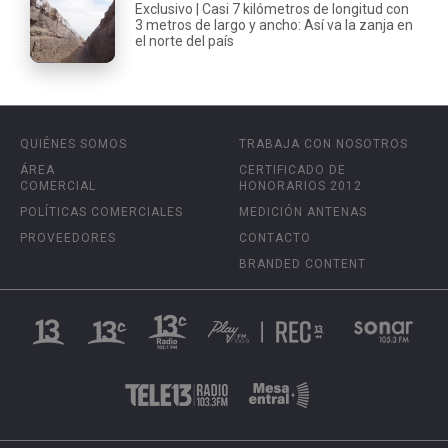
Exclusivo | Casi 7 kilómetros de longitud con
3 metros de largo y ancho: Así va la zanja en
el norte del país
QUIÉNES SOMOS
TRABAJA CON NOSOTROS
ÁREA
CERTIFICADO DE
COMERCIAL
HONORARIOS 2012
POLÍTICAS COMERCIALES
MEDICIÓN ANTENAS
PROVEEDORES
CONTACTO
BRANDED CONTENT