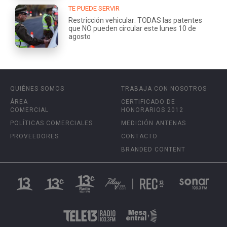
TE PUEDE SERVIR
Restricción vehicular: TODAS las patentes
que NO pueden circular este lunes 10 de
agosto
QUIÉNES SOMOS
TRABAJA CON NOSOTROS
ÁREA
CERTIFICADO DE
COMERCIAL
HONORARIOS 2012
POLÍTICAS COMERCIALES
MEDICIÓN ANTENAS
PROVEEDORES
CONTACTO
BRANDED CONTENT