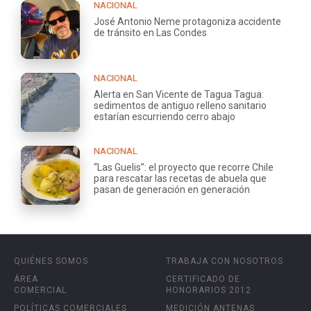
NACIONAL
José Antonio Neme protagoniza accidente
de tránsito en Las Condes
NACIONAL
Alerta en San Vicente de Tagua Tagua:
sedimentos de antiguo relleno sanitario
estarían escurriendo cerro abajo
NACIONAL
“Las Guelis”: el proyecto que recorre Chile
para rescatar las recetas de abuela que
pasan de generación en generación
QUIÉNES SOMOS
TRABAJA CON NOSOTROS
ÁREA
CERTIFICADO DE
COMERCIAL
HONORARIOS 2012
POLÍTICAS COMERCIALES
MEDICIÓN ANTENAS