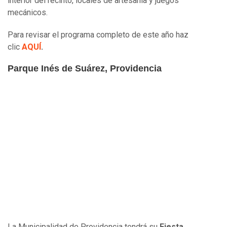
interior del recinto, locales de artesanía y juegos
mecánicos.
Para revisar el programa completo de este año haz
clic
AQUÍ
.
Parque Inés de Suárez, Providencia
La Municipalidad de Providencia tendrá su
Fiesta