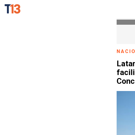
NACI
Lata
facil
Conc