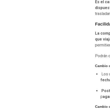
Es el ca
dispues
traslada
Facili
La compa
que via
permitie
Podrán o
Cambio d
Los 
fecha
Post
p
agan
Cambio d