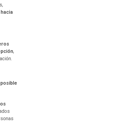
s,
 hacia
eros
epción
,
ación.
 posible
los
nados
ersonas