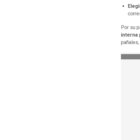
Elegi
corre
Por su pa
interna
pañales,