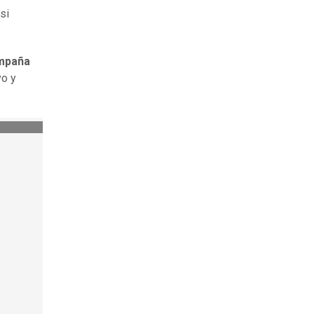
 si
ampaña
vo y