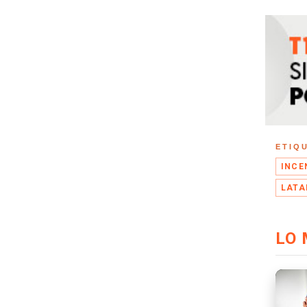
ETIQ
INCE
LATA
LO 