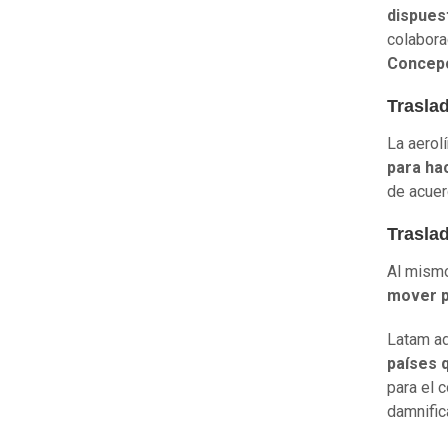
dispues
colabora
Concepc
Trasla
La aerol
para ha
de acuer
Trasla
Al mismo
mover p
Latam 
países 
para el 
damnific