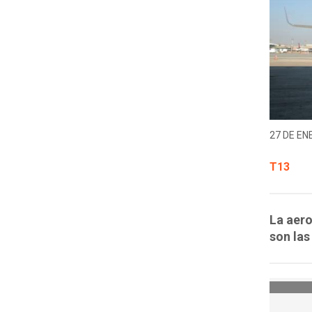
27 DE EN
T13
La aero
son las