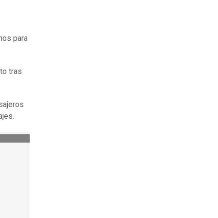
anos para
to tras
sajeros
ajes.