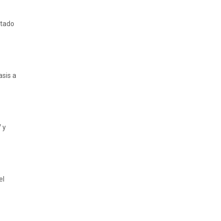
ltado
asis a
 y
el