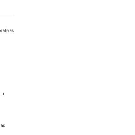
erativas
a a
las