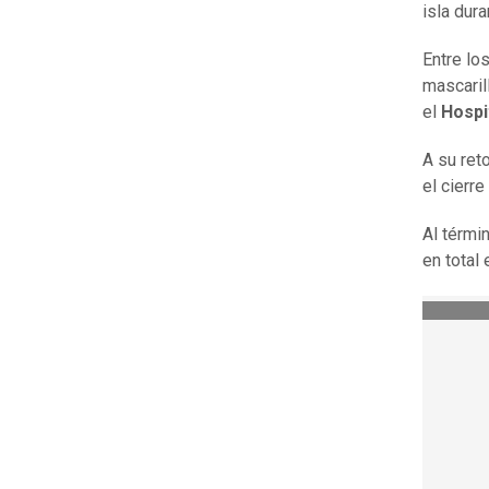
isla dur
Entre lo
mascaril
el
Hospi
A su reto
el cierre
Al térmi
en total