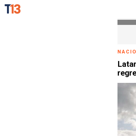
NACI
Latam
regr