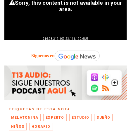
Síguenos en
ETIQUETAS DE ESTA NOTA
MELATONINA
EXPERTO
ESTUDIO
SUEÑO
NIÑOS
HORARIO