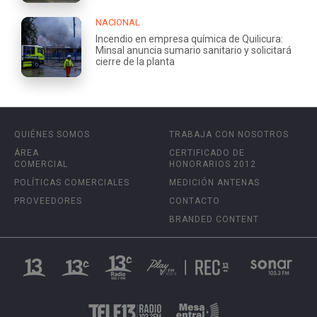
NACIONAL
Incendio en empresa química de Quilicura:
Minsal anuncia sumario sanitario y solicitará
cierre de la planta
QUIÉNES SOMOS
TRABAJA CON NOSOTROS
ÁREA
CERTIFICADO DE
COMERCIAL
HONORARIOS 2012
POLÍTICAS COMERCIALES
MEDICIÓN ANTENAS
PROVEEDORES
CONTACTO
BRANDED CONTENT