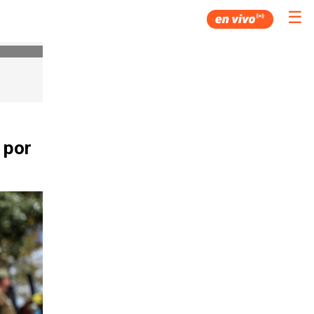
☰
 por