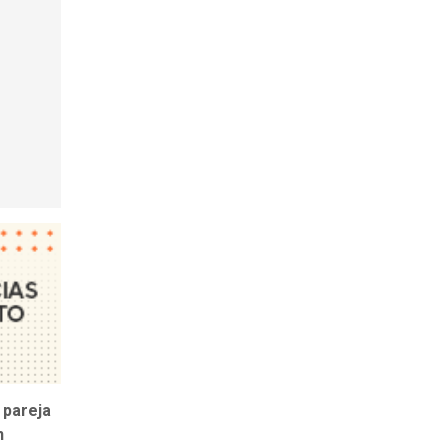
 pareja
n