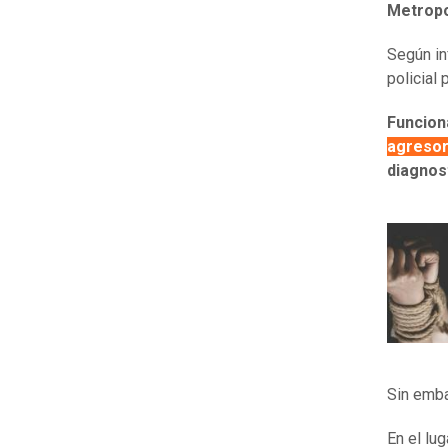
Metropo
Según i
policial 
Funcion
agreso
diagnost
Sin emba
En el lu