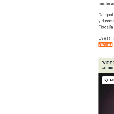
acelera
De igual
y durant
Fiscalía
En esa l
víctima
.
[VIDEO
crime