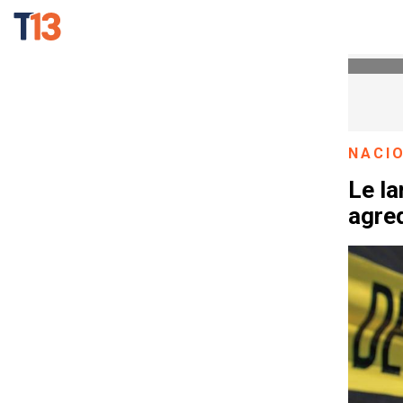
NACI
Le la
agred