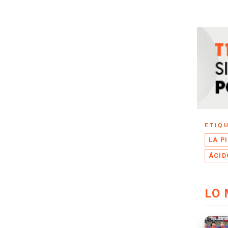
ETIQ
LA P
ÁCID
LO 