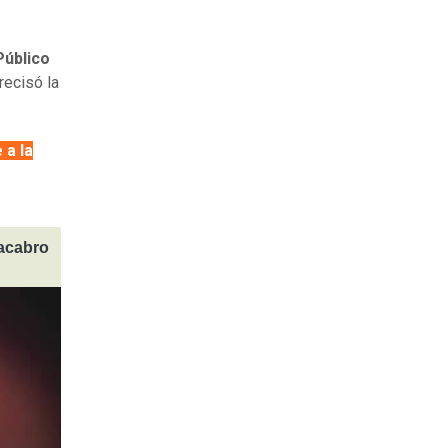
Público
recisó la
 a la
macabro