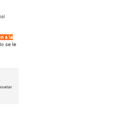
nal
n a la
nde
se le
scatar