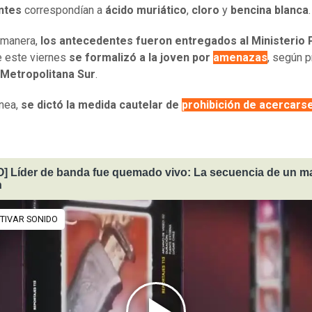
ntes
correspondían a
ácido muriático
,
cloro
y
bencina blanca
.
 manera,
los antecedentes fueron entregados al Ministerio 
e este viernes
se formalizó a la joven por
amenazas
, según p
 Metropolitana Sur
.
ínea,
se dictó la medida cautelar de
prohibición de acercarse
] Líder de banda fue quemado vivo: La secuencia de un 
n