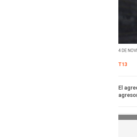
4 DE NOV
T13
El agre
agresor