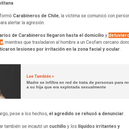
litana
.
nformó
Carabineros de Chile
, la víctima se comunicó con perso
para alertar la agresión.
arios de Carabineros llegaron hasta el domicilio
y
detuviero
ra
, mientras que trasladaron al hombre a un Cesfam cercano do
icaron lesiones por irritación en la zona facial y ocular
.
Lee También >
Madre se infiltra en red de trata de personas para re
a su hija que era explotada sexualmente
rgo, pese a los hechos,
el agredido se rehusó a denunciar
.
gar también se incautó un
cuchillo
y los
líquidos irritantes y