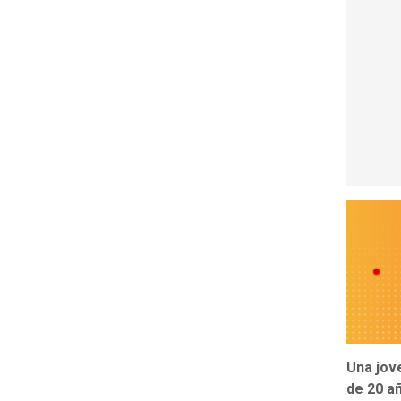
Una jov
de 20 añ