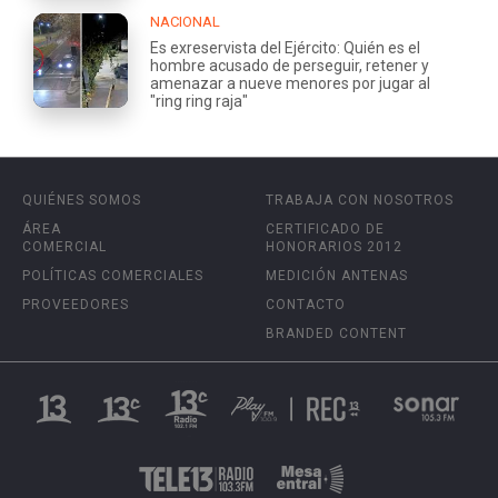
NACIONAL
Es exreservista del Ejército: Quién es el
hombre acusado de perseguir, retener y
amenazar a nueve menores por jugar al
"ring ring raja"
QUIÉNES SOMOS
TRABAJA CON NOSOTROS
ÁREA
CERTIFICADO DE
COMERCIAL
HONORARIOS 2012
POLÍTICAS COMERCIALES
MEDICIÓN ANTENAS
PROVEEDORES
CONTACTO
BRANDED CONTENT