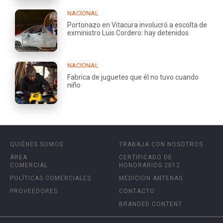
NACIONAL
Portonazo en Vitacura involucró a escolta de
exministro Luis Cordero: hay detenidos
NACIONAL
Fabrica de juguetes que él no tuvo cuando
niño
QUIÉNES SOMOS
TRABAJA CON NOSOTROS
ÁREA
CERTIFICADO DE
COMERCIAL
HONORARIOS 2012
POLÍTICAS COMERCIALES
MEDICIÓN ANTENAS
PROVEEDORES
CONTACTO
BRANDED CONTENT