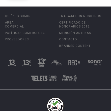
QUIÉNES SOMOS
TRABAJA CON NOSOTROS
ÁREA
CERTIFICADO DE
COMERCIAL
HONORARIOS 2012
POLÍTICAS COMERCIALES
MEDICIÓN ANTENAS
PROVEEDORES
CONTACTO
BRANDED CONTENT