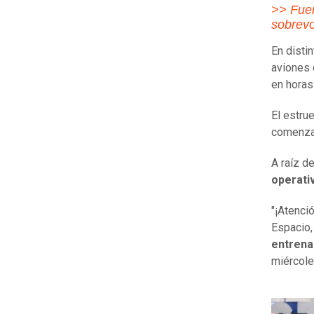
>> Fuer
sobrevo
En disti
aviones 
en horas
El estru
comenza
A raíz de
operativ
"¡Atenci
Espacio
entrena
miércole