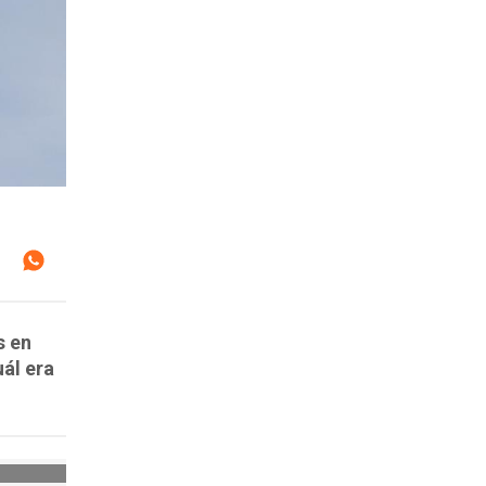
s en
ál era