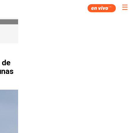
☰
 de
unas