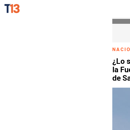
NACI
¿Lo s
la F
de S