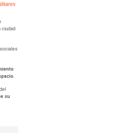
litares
e
a ciudad
 sociales
miento
Espacio.
del
de su