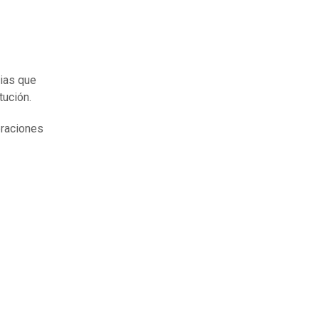
nias que
tución.
braciones