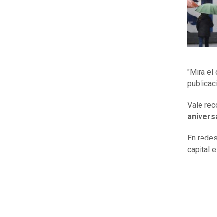
"Mira el
publicac
Vale rec
aniversa
En redes
capital 