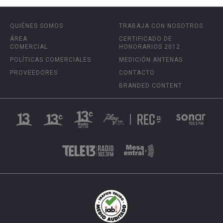
QUIÉNES SOMOS
TRABAJA CON NOSOTROS
ÁREA
CERTIFICADO DE
COMERCIAL
HONORARIOS 2012
POLÍTICAS COMERCIALES
MEDICIÓN ANTENAS
PROVEEDORES
CONTACTO
BRANDED CONTENT