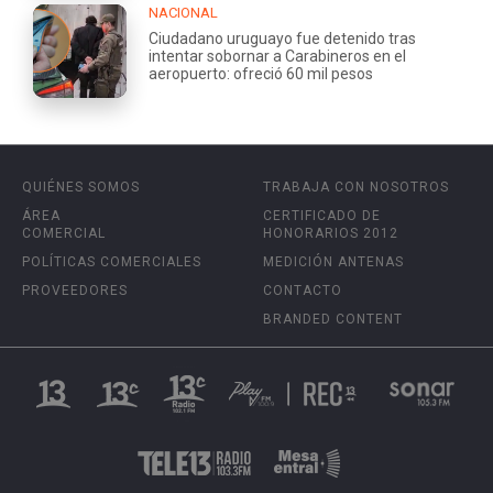
NACIONAL
Ciudadano uruguayo fue detenido tras
intentar sobornar a Carabineros en el
aeropuerto: ofreció 60 mil pesos
QUIÉNES SOMOS
TRABAJA CON NOSOTROS
ÁREA
CERTIFICADO DE
COMERCIAL
HONORARIOS 2012
POLÍTICAS COMERCIALES
MEDICIÓN ANTENAS
PROVEEDORES
CONTACTO
BRANDED CONTENT