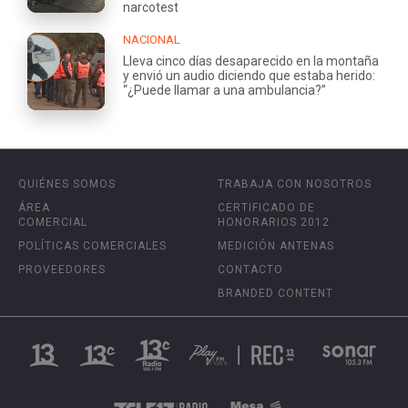
narcotest
NACIONAL
Lleva cinco días desaparecido en la montaña
y envió un audio diciendo que estaba herido:
“¿Puede llamar a una ambulancia?”
QUIÉNES SOMOS
TRABAJA CON NOSOTROS
ÁREA
CERTIFICADO DE
COMERCIAL
HONORARIOS 2012
POLÍTICAS COMERCIALES
MEDICIÓN ANTENAS
PROVEEDORES
CONTACTO
BRANDED CONTENT