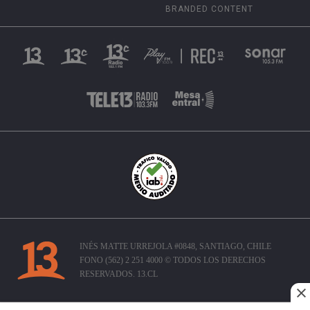
BRANDED CONTENT
INÉS MATTE URREJOLA #0848, SANTIAGO, CHILE
FONO (562) 2 251 4000 © TODOS LOS DERECHOS
RESERVADOS. 13.CL