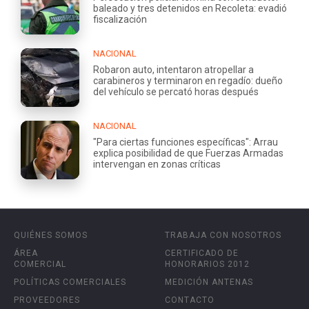
baleado y tres detenidos en Recoleta: evadió
fiscalización
NACIONAL
Robaron auto, intentaron atropellar a
carabineros y terminaron en regadío: dueño
del vehículo se percató horas después
NACIONAL
"Para ciertas funciones específicas": Arrau
explica posibilidad de que Fuerzas Armadas
intervengan en zonas críticas
QUIÉNES SOMOS
TRABAJA CON NOSOTROS
ÁREA
CERTIFICADO DE
COMERCIAL
HONORARIOS 2012
POLÍTICAS COMERCIALES
MEDICIÓN ANTENAS
PROVEEDORES
CONTACTO