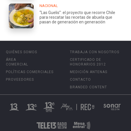
NACIONAL
“Las Guelis”: el proyecto que recorre Chile
para rescatar las recetas de abuela que
pasan de generación en generación
QUIÉNES SOMOS
TRABAJA CON NOSOTROS
ÁREA
CERTIFICADO DE
COMERCIAL
HONORARIOS 2012
POLÍTICAS COMERCIALES
MEDICIÓN ANTENAS
PROVEEDORES
CONTACTO
BRANDED CONTENT