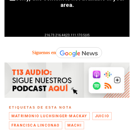
Síguenos en
ETIQUETAS DE ESTA NOTA
MATRIMONIO LUCHSINGER-MACKAY
JUICIO
FRANCISCA LINCONAO
MACHI