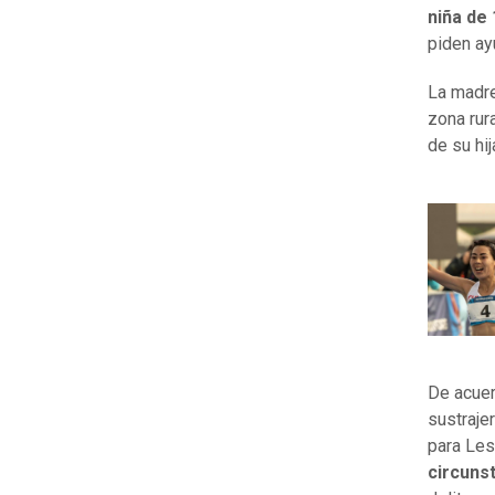
niña de
piden ay
La madr
zona rur
de su hij
De acuer
sustraje
para Les
circuns