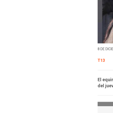
8 DE DICI
T13
El equi
del jue