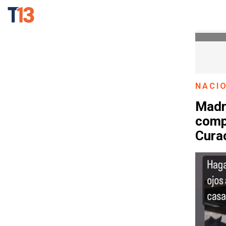
NACI
Madr
compa
Cura