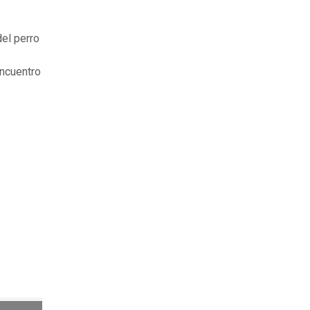
del perro
encuentro