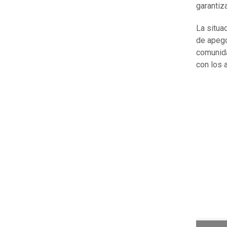
garantiz
La situa
de apego
comunida
con los 