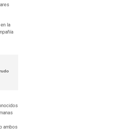
iares
en la
ompañía
crudo
conocidos
semanas
do ambos