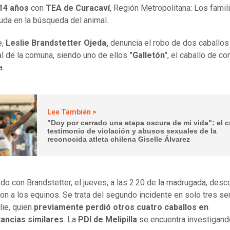
 14 años
con
TEA de Curacaví
, Región Metropolitana: Los famil
uda en la búsqueda del animal.
e,
Leslie Brandstetter Ojeda,
denuncia el robo de dos caballos 
al de la comuna, siendo uno de ellos
"Galletón"
, el caballo de c
a.
Lee También >
"Doy por cerrado una etapa oscura de mi vida": el 
testimonio de violación y abusos sexuales de la
reconocida atleta chilena Giselle Álvarez
do con Brandstetter, el jueves, a las 2:20 de la madrugada, des
ron a los equinos. Se trata del segundo incidente en solo tres 
lie, quien
previamente perdió otros cuatro caballos en
tancias similares
. La
PDI de Melipilla
se encuentra investigan