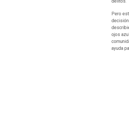
delitos.
Pero esta
decisión
describie
ojos azu
comunida
ayuda par