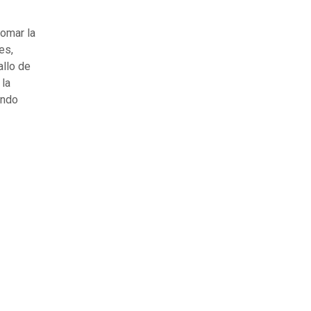
tomar la
es,
allo de
 la
ando