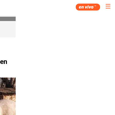
☰
 en